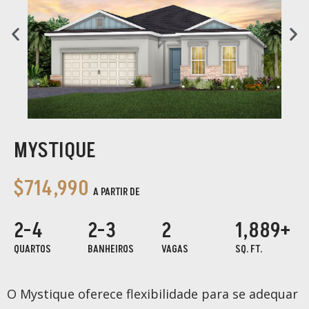
MYSTIQUE
$714,990
A PARTIR DE
2-4
2-3
2
1,889+
QUARTOS
BANHEIROS
VAGAS
SQ. FT.
O Mystique oferece flexibilidade para se adequar