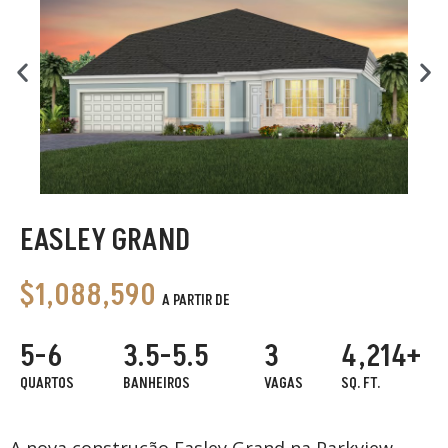
EASLEY GRAND
$1,088,590
A PARTIR DE
5-6
3.5-5.5
3
4,214+
QUARTOS
BANHEIROS
VAGAS
SQ. FT.