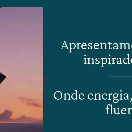
Apresentamo
inspirad
Onde energia, 
flue