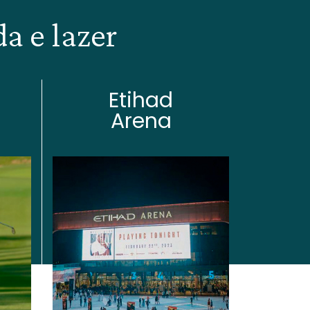
a e lazer
Etihad
Arena