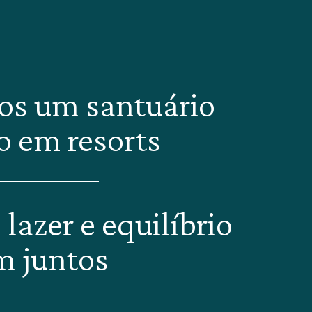
s um santuário
o em resorts
lazer e equilíbrio
m juntos