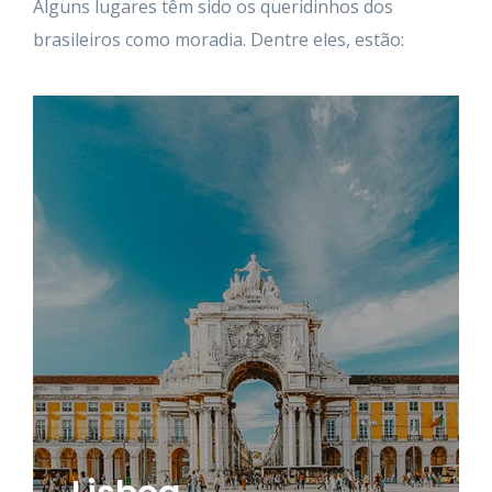
Alguns lugares têm sido os queridinhos dos
brasileiros como moradia. Dentre eles, estão:
terrinha portuguesa.
restaurantes e padarias com delícias típicas da
sempre movimentados. Conhecida também pelos
ano e se destaca pela história, ruas e comércio
população. Ela recebe muitos turistas durante todo o
É a capital do País, que concentra a maior parte da