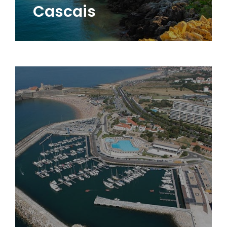
Cascais
áreas verdes, pistas de caminhada e de bicicleta.
clima ameno o ano todo e belas praias, parques,
que a média do país. A cidade conta ainda com um
entre outras. Por isso, oferece salários mais altos
industriais e empresas como Google, LÓreal, Bayer,
desenvolvimento da Europa e possui parques
Portugal, já que é um dos polos de pesquisa e
melhores opções para quem quer trabalhar em
quilômetros de Lisboa. É considerada uma das
Oeiras está muito bem localizada, a apenas 19