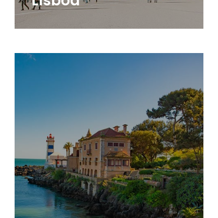
Lisboa
principalmente no verão.
e é muito visitada também por turistas,
cidade oferece, portanto, excelente qualidade de vida
algumas das melhores escolas públicas do país. A
ideal para aproveitar as praias. Além disso, possui
muito organizada, limpa e tem um clima ameno,
Lisboa, próxima da praia e muito tranquila. A cidade é
É uma das mais famosas cidades da região de