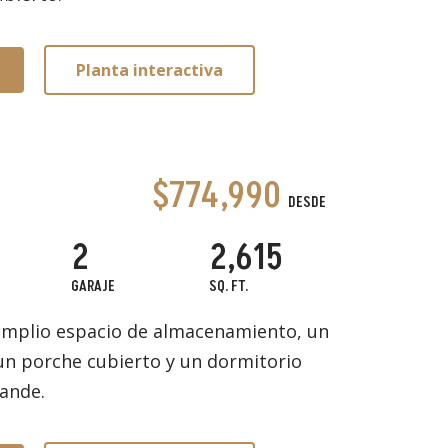
Planta interactiva
$774,990
DESDE
2
2,615
GARAJE
SQ. FT.
 amplio espacio de almacenamiento, un
, un porche cubierto y un dormitorio
rande.