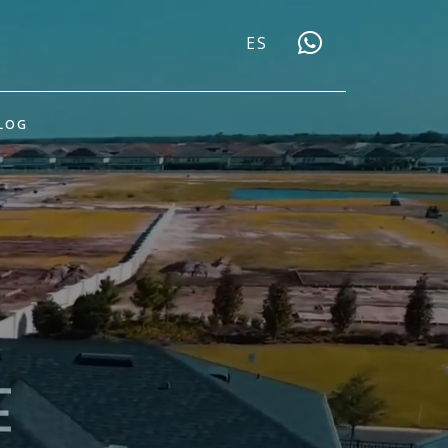
ES
LOG