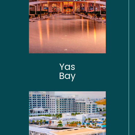
Yas
Bay